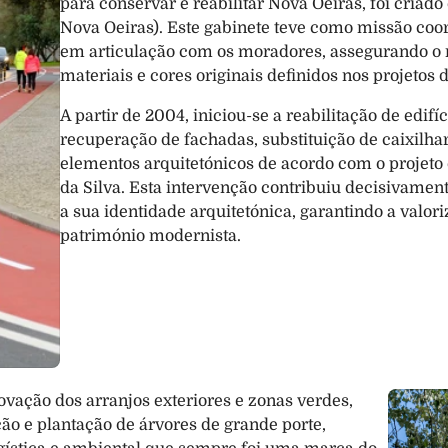
para conservar e reabilitar Nova Oeiras, foi criad
Nova Oeiras). Este gabinete teve como missão coor
em articulação com os moradores, assegurando o re
materiais e cores originais definidos nos projetos 
A partir de 2004, iniciou-se a reabilitação de edifí
recuperação de fachadas, substituição de caixilhar
elementos arquitetónicos de acordo com o projeto or
da Silva. Esta intervenção contribuiu decisivament
a sua identidade arquitetónica, garantindo a valor
património modernista.
vação dos arranjos exteriores e zonas verdes, 
 e plantação de árvores de grande porte, 