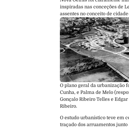
Nova Oeiras foi claramente inf
inspiradas nas conceções de Le
assentes no conceito de cidade
O plano geral da urbanização fo
Cunha, e Palma de Melo (respon
Gonçalo Ribeiro Telles e Edgar
Ribeiro.
O estudo urbanístico teve em co
traçado dos arruamentos junto à