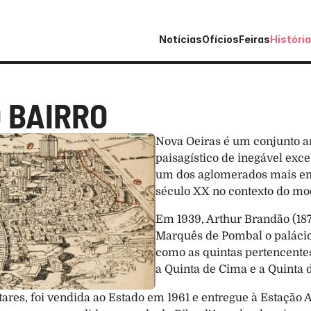
Notícias
Ofícios
Feiras
História
O BAIRRO
Nova Oeiras é um conjunto arq
paisagístico de inegável exc
um dos aglomerados mais em
século XX no contexto do m
Em 1939, Arthur Brandão (187
Marquês de Pombal o palácio 
como as quintas pertencentes
a Quinta de Cima e a Quinta 
ares, foi vendida ao Estado em 1961 e entregue à Estação 