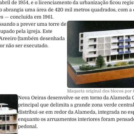
abril de 1954, e o licenciamento da urbanização ficou regist
ão abrangia uma área de 420 mil metros quadrados, com a 
res — concluída em 1961.
assando a prever uma torre de 
upado pela igreja. Este 
o Areeiro (também desenhada 
por não ser executado.
Maqueta original dos blocos por C
Nova Oeiras desenvolve-se em torno da Alameda Co
principal que delimita a grande zona verde central
distribui-se em redor da Alameda, integrada no es
enquanto os arruamentos interiores foram pensados
pedonal.