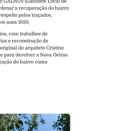
o o GALNOV (Gabinete Local de 
denar a recuperação do bairro 
speito pelos traçados, 
dos anos 1950.
cios, com trabalhos de 
ias e reconstrução de 
iginal do arquiteto Cristino 
e para devolver a Nova Oeiras 
ização do bairro como 