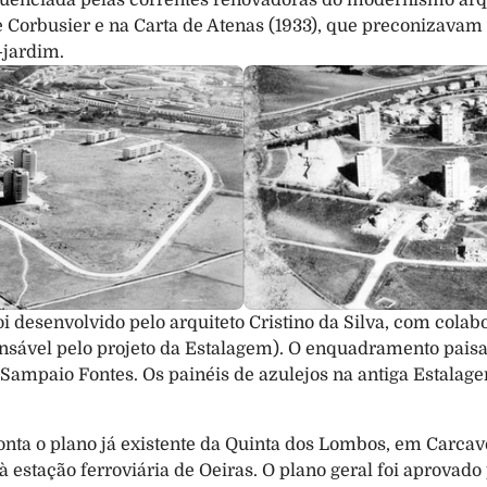
luenciada pelas correntes renovadoras do modernismo arqui
 Corbusier e na Carta de Atenas (1933), que preconizavam
-jardim.
i desenvolvido pelo arquiteto Cristino da Silva, com colab
sável pelo projeto da Estalagem). O enquadramento paisagí
 Sampaio Fontes. Os painéis de azulejos na antiga Estalage
nta o plano já existente da Quinta dos Lombos, em Carcavel
 estação ferroviária de Oeiras. O plano geral foi aprovado 