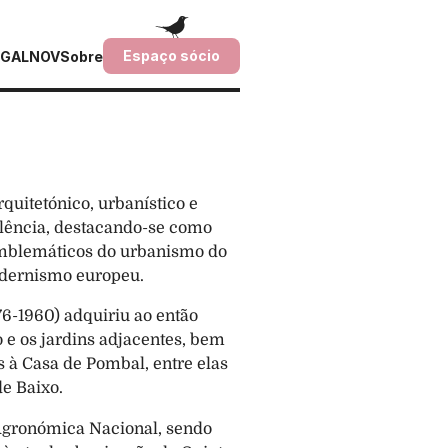
Espaço sócio
GALNOV
Sobre
uitetónico, urbanístico e 
elência, destacando-se como 
blemáticos do urbanismo do 
odernismo europeu.
6-1960) adquiriu ao então 
e os jardins adjacentes, bem 
 à Casa de Pombal, entre elas 
de Baixo.
Agronómica Nacional, sendo 