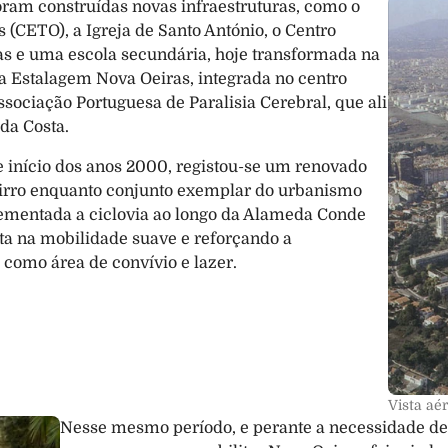
foram construídas novas infraestruturas, como o 
 (CETO), a Igreja de Santo António, o Centro 
as e uma escola secundária, hoje transformada na 
a Estalagem Nova Oeiras, integrada no centro 
ssociação Portuguesa de Paralisia Cerebral, que ali 
da Costa.
 e início dos anos 2000, registou-se um renovado 
airro enquanto conjunto exemplar do urbanismo 
ementada a ciclovia ao longo da Alameda Conde 
a na mobilidade suave e reforçando a 
 como área de convívio e lazer.
Vista aé
Nesse mesmo período, e perante a necessidade de i