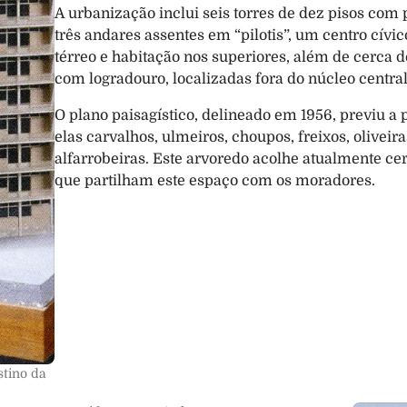
A urbanização inclui seis torres de dez pisos com pl
três andares assentes em “pilotis”, um centro cívic
térreo e habitação nos superiores, além de cerca d
com logradouro, localizadas fora do núcleo centra
O plano paisagístico, delineado em 1956, previu a p
elas carvalhos, ulmeiros, choupos, freixos, oliveir
alfarrobeiras. Este arvoredo acolhe atualmente cerc
que partilham este espaço com os moradores.
tino da 