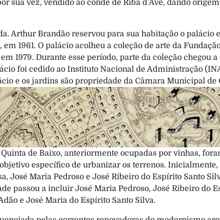
por sua vez, vendido ao conde de Riba d’Ave, dando origem
da. Arthur Brandão reservou para sua habitação o palácio e 
em 1961. O palácio acolheu a coleção de arte da Fundação a
m 1979. Durante esse período, parte da coleção chegou a e
ácio foi cedido ao Instituto Nacional de Administração (IN
ácio e os jardins são propriedade da Câmara Municipal de 
a Quinta de Baixo, anteriormente ocupadas por vinhas, for
 objetivo específico de urbanizar os terrenos. Inicialmente,
, José Maria Pedroso e José Ribeiro do Espírito Santo Silv
ade passou a incluir José Maria Pedroso, José Ribeiro do Esp
ão e José Maria do Espírito Santo Silva.