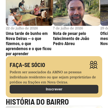
22 de julho de 2026
7 de julho de 2026
29 d
Uma tarde de bunho em 
Nota de pesar pelo 
Ofic
Nova Oeiras — o que 
falecimento de João 
mest
fizemos, o que 
Pedro Abreu
Nova
aprendemos e o que ficou 
por aprender
FAÇA-SE SÓCIO
Podem ser associados da AMNO as pessoas 
individuais residentes ou que sejam proprietárias de 
prédios ou frações em Nova Oeiras.
Inscrever
HISTÓRIA DO BAIRRO