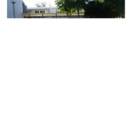
Um evento cultural e comunitário que tem vindo a 
ganhar destaque no concelho de Oeiras. O principal 
objetivo destas feiras é promover o comércio local, 
incentivar o convívio entre os moradores e valorizar 
os talentos artísticos e gastronómicos da região.
Mais sobre as feiras
GALNOV