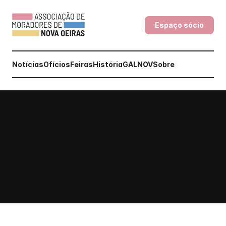
Espaço sócio
Notícias
Ofícios
Feiras
História
GALNOV
Sobre