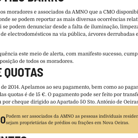
dos moradores e associados da AMNO que a CMO disponibili
onde se podem reportar as mais diversas ocorrências relati
 se podem denunciar desde a falta de iluminação, limpeza
de electrodomésticos na via pública, árvores derrubadas e
uência este meio de alerta, com manifesto sucesso, cumpr
sposição de todos os moradores.
E QUOTAS
s de 2014. Apelamos ao seu pagamento, bem como ao pagam
s quotas é de 15 €. O pagamento pode ser feito por transf
or cheque dirigido ao Apartado 50 Sto. António de Oeiras
IO
Podem ser associados da AMNO as pessoas individuais residen
sejam proprietárias de prédios ou frações em Nova Oeiras.