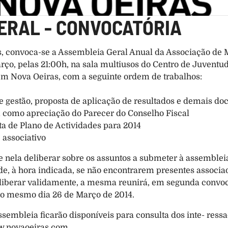
ERAL - CONVOCATÓRIA
os, convoca-se a Assembleia Geral Anual da Associação de 
ço, pelas 21:00h, na sala multiusos do Centro de Juventude
em Nova Oeiras, com a seguinte ordem de trabalhos:
de gestão, proposta de aplicação de resultados e demais do
em como apreciação do Parecer do Conselho Fiscal
a de Plano de Actividades para 2014
 associativo
e nela deliberar sobre os assuntos a submeter à assembleia
de, à hora indicada, se não encontrarem presentes associa
eliberar validamente, a mesma reunirá, em segunda convo
 do mesmo dia 26 de Março de 2014.
mbleia ficarão disponíveis para consulta dos inte- ressado
ww.novaoeiras.com