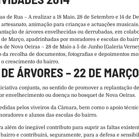
s de Rua – A realizar a 18 Maio, 28 de Setembro e 14 de De
artesanato, animação para crianças e actuações musicais
lantação de árvores envelhecidas ou derrubadas, em colab
2 de Março, apadrinhadas por moradores e escolas do bairr
cos de Nova Oeiras – 28 de Maio a 5 de Junho (Galeria Verne
o da recolha de documentos, fotografias e depoimentos mora
o crescimento do bairro.
DE ÁRVORES – 22 DE MARÇO
ativa conjunta, no sentido de promover a replantação de 
por envelhecimento ou doença no bosquet de Nova Oeiras.
cedidas pelos viveiros da Câmara, bem como o apoio técnic
oradores e alunos das escolas do bairro.
a além do inegável contributo para suprir as faltas existe
airro e contribuirá, seguramente, para a defesa e sensibil