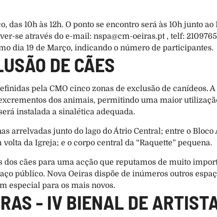
 das 10h às 12h. O ponto se encontro será às 10h junto ao P
er-se através do e-mail: 
nspa@cm-oeiras.pt
 , telf: 210976
mo dia 19 de Março, indicando o número de participantes.
LUSÃO DE CÃES
inidas pela CMO cinco zonas de exclusão de canídeos. A pr
e excrementos dos animais, permitindo uma maior utilização
será instalada a sinalética adequada.
 arrelvadas junto do lago do Átrio Central; entre o Bloco A 
 volta da Igreja; e o corpo central da “Raquette” pequena.
s dos cães para uma acção que reputamos de muito importa
aço público. Nova Oeiras dispõe de inúmeros outros espaço
em especial para os mais novos.
RAS - IV BIENAL DE ARTIST