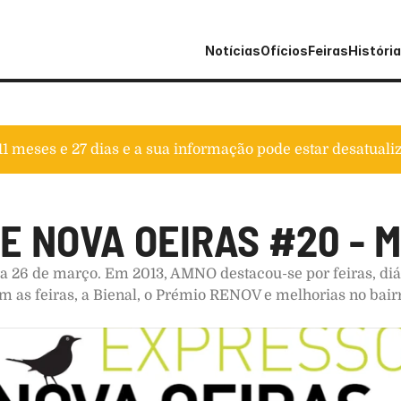
Notícias
Ofícios
Feiras
História
11 meses e 27 dias
e a sua informação pode estar desatuali
E NOVA OEIRAS #20 - M
 26 de março. Em 2013, AMNO destacou-se por feiras, diá
am as feiras, a Bienal, o Prémio RENOV e melhorias no bair