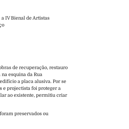
 IV Bienal de Artistas 
Plásticos de Nova Oeiras. Os artistas interessados deverão inscrever-se através do endereço 
bras de recuperação, restauro 
a na esquina da Rua 
fício a placa alusiva. Por se 
 projectista foi proteger a 
 ao existente, permitiu criar 
 foram preservados ou 