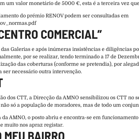
um valor monetário de 5000 €, esta é a terceira vez que 
ulamento do prémio RENOV podem ser consultadas em 
nov_normas.pdf
"CENTRO COMERCIAL”
das Galerias e após inúmeras insistências e diligências po
almente, por se realizar, tendo terminado a 17 de Dezembro
ação das coberturas (conforme se pretendia), por alegada 
 a ser necessário outra intervenção.
T
o dos CTT, a Direcção da AMNO sensibilizou os CTT no sen
r não só a população de moradores, mas de todo um conjunt
a da AMNO, o posto abriu e encontra-se em funcionamento 
ue muito nos apraz registar.
O MEU BAIRRO