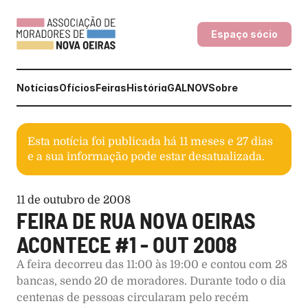
Espaço sócio
Notícias
Ofícios
Feiras
História
GALNOV
Sobre
Esta notícia foi publicada há
11 meses e 27 dias
e a sua informação pode estar desatualizada.
11 de outubro de 2008
FEIRA DE RUA NOVA OEIRAS 
ACONTECE #1 - OUT 2008
A feira decorreu das 11:00 às 19:00 e contou com 28 
bancas, sendo 20 de moradores. Durante todo o dia 
centenas de pessoas circularam pelo recém 