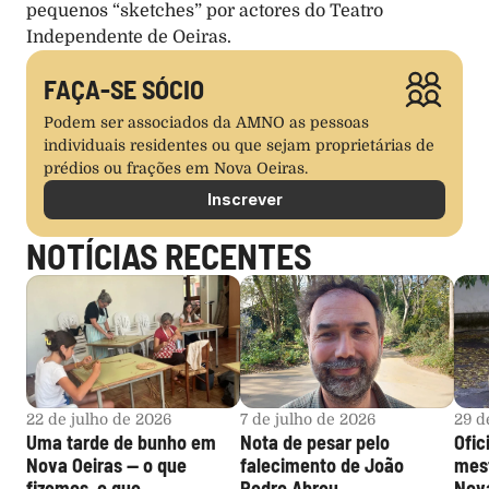
pequenos “sketches” por actores do Teatro 
Independente de Oeiras.
FAÇA-SE SÓCIO
Podem ser associados da AMNO as pessoas 
individuais residentes ou que sejam proprietárias de 
prédios ou frações em Nova Oeiras.
Inscrever
NOTÍCIAS RECENTES
22 de julho de 2026
7 de julho de 2026
29 d
Uma tarde de bunho em 
Nota de pesar pelo 
Ofic
Nova Oeiras — o que 
falecimento de João 
mest
fizemos, o que 
Pedro Abreu
Nova