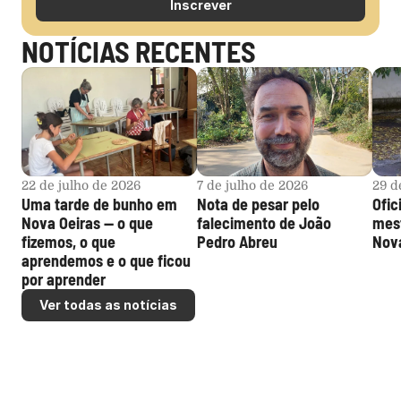
Inscrever
NOTÍCIAS RECENTES
22 de julho de 2026
7 de julho de 2026
29 d
Uma tarde de bunho em 
Nota de pesar pelo 
Ofic
Nova Oeiras — o que 
falecimento de João 
mest
fizemos, o que 
Pedro Abreu
Nova
aprendemos e o que ficou 
por aprender
Ver todas as notícias