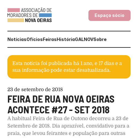
Espaço sócio
Notícias
Ofícios
Feiras
História
GALNOV
Sobre
Esta notícia foi publicada há
1 ano, e 17 dias
e a
sua informação pode estar desatualizada.
23 de setembro de 2018
FEIRA DE RUA NOVA OEIRAS 
ACONTECE #27 - SET 2018
A habitual Feira de Rua de Outono decorreu a 23 de 
Setembro de 2018. Dia aprazível, convidativo para a 
praia, que levou feirantes e população para outras 