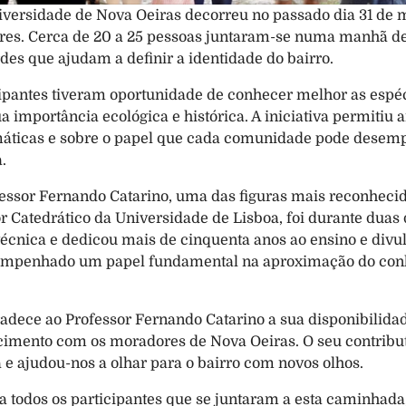
diversidade de Nova Oeiras decorreu no passado dia 31 de 
ores. Cerca de 20 a 25 pessoas juntaram-se numa manhã de
des que ajudam a definir a identidade do bairro.
icipantes tiveram oportunidade de conhecer melhor as esp
importância ecológica e histórica. A iniciativa permitiu ain
imáticas e sobre o papel que cada comunidade pode desemp
.
ofessor Fernando Catarino, uma das figuras mais reconhecid
or Catedrático da Universidade de Lisboa, foi durante duas
écnica e dedicou mais de cinquenta anos ao ensino e divul
sempenhado um papel fundamental na aproximação do conhe
dece ao Professor Fernando Catarino a sua disponibilidad
cimento com os moradores de Nova Oeiras. O seu contributo 
e ajudou-nos a olhar para o bairro com novos olhos.
todos os participantes que se juntaram a esta caminhada,