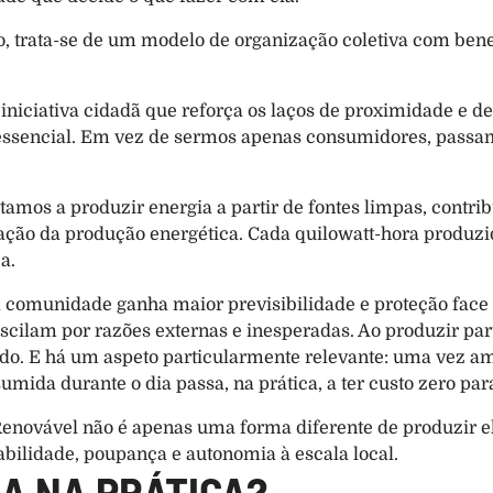
 trata-se de um modelo de organização coletiva com benef
 iniciativa cidadã que reforça os laços de proximidade e d
essencial. Em vez de sermos apenas consumidores, passamo
stamos a produzir energia a partir de fontes limpas, contri
ação da produção energética. Cada quilowatt-hora produzi
a.
a comunidade ganha maior previsibilidade e proteção face à
oscilam por razões externas e inesperadas. Ao produzir pa
. E há um aspeto particularmente relevante: uma vez amor
sumida durante o dia passa, na prática, a ter custo zero 
ovável não é apenas uma forma diferente de produzir el
abilidade, poupança e autonomia à escala local.
A NA PRÁTICA?