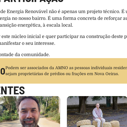
e Energia Renovável não é apenas um projeto técnico. É u
gia no nosso bairro. É uma forma concreta de reforçar au
nsição energética, à escala local.
este núcleo inicial e quer participar na construção deste p
manifestar o seu interesse.
ontade da comunidade.
IO
Podem ser associados da AMNO as pessoas individuais residen
sejam proprietárias de prédios ou frações em Nova Oeiras.
ENTES