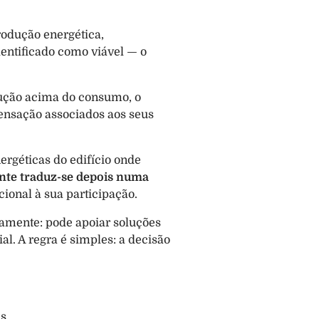
odução energética, 
entificado como viável — o 
ução acima do consumo, o 
nsação associados aos seus 
géticas do edifício onde 
nte traduz-se depois numa 
onal à sua participação.
amente: pode apoiar soluções 
. A regra é simples: a decisão 
s.