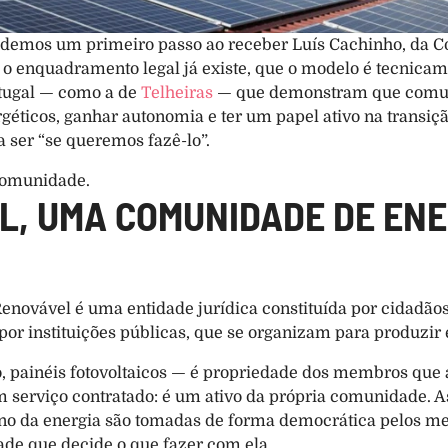
 demos um primeiro passo ao receber Luís Cachinho, da Co
 o enquadramento legal já existe, que o modelo é tecnicame
tugal — como a de 
Telheiras
 — que demonstram que comun
éticos, ganhar autonomia e ter um papel ativo na transição
a ser “se queremos fazê-lo”.
comunidade.
AL, UMA COMUNIDADE DE ENE
ovável é uma entidade jurídica constituída por cidadãos,
or instituições públicas, que se organizam para produzir e
o, painéis fotovoltaicos — é propriedade dos membros que
serviço contratado: é um ativo da própria comunidade. As
tino da energia são tomadas de forma democrática pelos me
de que decide o que fazer com ela.