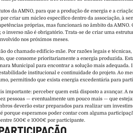
tatutos da AMNO, para que a produção de energia e a criaç
por criar um núcleo específico dentro da associação, à sem
ompetências próprias, mas funcionará no âmbito da AMNO. 
o inverso não é obrigatório. Trata-se de criar uma estrutur
senvolvido nos próximos meses.
ação do chamado edifício-mãe. Por razões legais e técnicas, 
to, que consome prioritariamente a energia produzida. Est
ara Municipal para encontrar a solução mais adequada. Id
 estabilidade institucional e continuidade do projeto. Ao 
umo, permitindo que exista energia excedentária para parti
mais importante: perceber quem está disposto a avançar. A 
 dez pessoas — eventualmente um pouco mais — que estejam
bros deverão estar preparados para realizar um investiment
até porque esperamos poder contar com alguma participação
entre 500€ e 1000€ por participante.
 PARTICIPAÇÃO