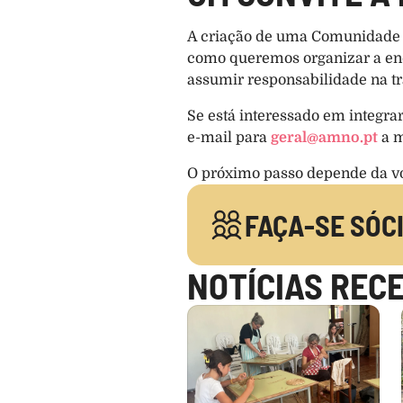
A criação de uma Comunidade d
como queremos organizar a ener
assumir responsabilidade na tra
Se está interessado em integrar 
e-mail para 
geral@amno.pt
 a 
O próximo passo depende da v
FAÇA-SE SÓC
NOTÍCIAS REC