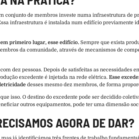
um conjunto de membros investe numa infraestrutura de pr
ssa infraestrutura é instalada num edifício previamente id
em primeiro lugar, esse edifício.
 Sempre que exista prod
 membros da comunidade, através de mecanismos de compe
 dez pessoas. Depois de satisfeitas as necessidades ener
rodução excedente é injetada na rede elétrica. 
Esse excede
letricidade
 desses mesmo dez membros, de forma proporci
ue isso. O destino do excedente pode ser decidido coletiv
neficiar outros equipamentos, pode ter uma dimensão social
RECISAMOS AGORA DE DAR?
as já identificámos três frentes de trabalho fundamentai