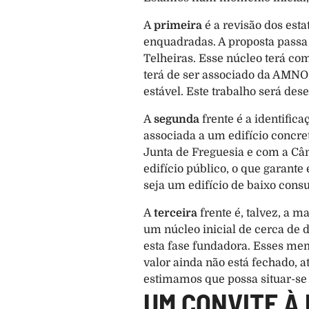
A 
primeira
 é a revisão dos es
enquadradas. A proposta passa 
Telheiras. Esse núcleo terá c
terá de ser associado da AMNO; 
estável. Este trabalho será de
A 
segunda
 frente é a identific
associada a um edifício concre
Junta de Freguesia e com a Câm
edifício público, o que garante
seja um edifício de baixo cons
A 
terceira
 frente é, talvez, a 
um núcleo inicial de cerca de
esta fase fundadora. Esses mem
valor ainda não está fechado, 
estimamos que possa situar-se 
UM CONVITE À