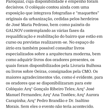
Paroquial, cuja disponibilidade e empenho foram 
decisivos. O colóquio contou ainda com uma 
exposição que integrava fotografias e “maquettes” 
originais da urbanização, cedidas pelos herdeiros 
de José Maria Pedroso, bem como painéis do 
GALNOV contemplando as várias fases da 
requalificação e reabilitação do bairro que estão em 
curso ou previstas realizarem-se. No espaço do 
átrio era também possível consultar livros 
especializados sobre a arquitectura moderna, bem 
como adquirir livros dos oradores presentes, os 
quais foram disponibilizados pela Livraria Bulhosa 
ou livros sobre Oeiras, consignados pela CMO. Os 
maiores agradecimentos vão, como é evidente, para 
os oradores que se disponibilizaram para este 
Colóquio: Arqº Gonçalo Ribeiro Teles; Arqº José 
Manuel Fernandes; Arqª Ana Tostões; Arqª Aurora 
Carapinha; Arqº Pedro Brandão e Dr. Isaltino 
Morais. Sem eles o evento não teria acontecido. 