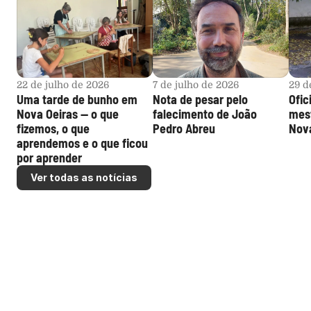
22 de julho de 2026
7 de julho de 2026
29 d
Uma tarde de bunho em 
Nota de pesar pelo 
Ofic
Nova Oeiras — o que 
falecimento de João 
mest
fizemos, o que 
Pedro Abreu
Nova
aprendemos e o que ficou 
por aprender
Ver todas as notícias